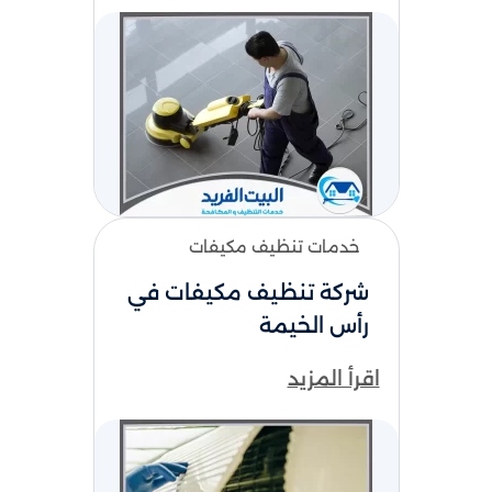
المناسبة، سواء كان الانسداد بسيطًا أو ناتجًا عن
تراكم الدهون، الرواسب، الشعر، أو المخلفات داخل
المواسير. لا تقتصر خدمات شركة البيت الفريد على
منطقة واحدة فقط، بل نغطي العديد من
المناطق المختلفة لتسهيل وصول الخدمة إلى
العملاء في أسرع وقت ممكن. هدفنا هو تقديم
خدمة واضحة، منظمة، وسهلة الطلب، مع
الاهتمام براحة العميل منذ لحظة التواصل حتى
الانتهاء من العمل. للحجز أو الاستفسار عن
خدمات تنظيف مكيفات
خدمات التنظيف أو تسليك المجاري أو باقي
خدمات شركة البيت الفريد، يمكنكم التواصل
شركة تنظيف مكيفات في
مباشرة على الرقم:
، وسنساعدكم
0567627005
رأس الخيمة
في اختيار الخدمة المناسبة حسب حالة المكان
واحتياجكم الفعلي.
اقرأ المزيد