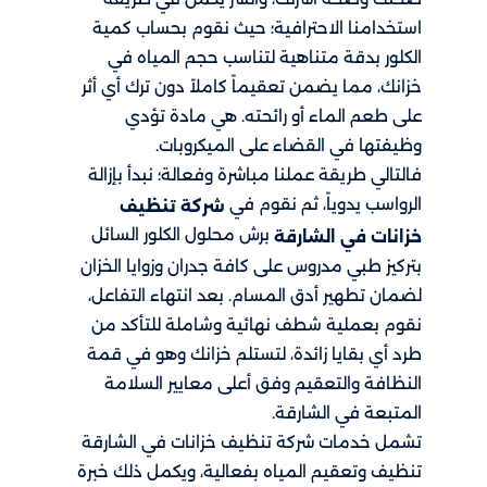
استخدامنا الاحترافية؛ حيث نقوم بحساب كمية
الكلور بدقة متناهية لتناسب حجم المياه في
خزانك، مما يضمن تعقيماً كاملاً دون ترك أي أثر
على طعم الماء أو رائحته. هي مادة تؤدي
وظيفتها في القضاء على الميكروبات.
فالتالي طريقة عملنا مباشرة وفعالة؛ نبدأ بإزالة
الرواسب يدوياً، ثم نقوم في
شركة تنظيف
برش محلول الكلور السائل
خزانات في الشارقة
بتركيز طبي مدروس على كافة جدران وزوايا الخزان
لضمان تطهير أدق المسام. بعد انتهاء التفاعل،
نقوم بعملية شطف نهائية وشاملة للتأكد من
طرد أي بقايا زائدة، لتستلم خزانك وهو في قمة
النظافة والتعقيم وفق أعلى معايير السلامة
المتبعة في الشارقة.
تشمل خدمات شركة تنظيف خزانات في الشارقة
تنظيف وتعقيم المياه بفعالية، ويكمل ذلك خبرة