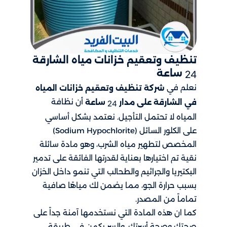
تنظيف وتعقيم خزانات مياه الشارقة
ساعة
24
نعلم في
شركة تنظيف وتعقيم خزانات المياه
أن نظافة
في الشارقة على مدار
ساعة
24
المياه لا تحتمل التأجيل. نعتمد بشكل أساسي
على الكلور السائل (Sodium Hypochlorite)
المخصص لتطهير مياه الشرب، وهو مادة سائلة
نقية تم اختيارها بعناية لقدرتها الفائقة على تدمير
البكتيريا والجراثيم والطحالب التي تنمو داخل الخزان
بسبب حرارة الجو، مما يضمن لك مياهًا صافية
تماماً من المصدر.
كما ان هذه المادة التي نستخدمها آمنة جداً على
صحتك وصحة أسرتك، والسر يكمن في طريقة