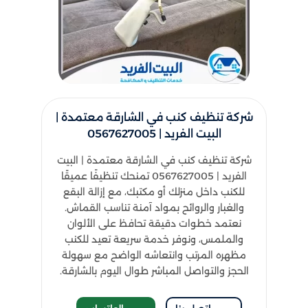
شركة تنظيف كنب​ في الشارقة​ معتمدة |
البيت الفريد | 0567627005
شركة تنظيف كنب في الشارقة معتمدة | البيت
الفريد | 0567627005 تمنحك تنظيفًا عميقًا
للكنب داخل منزلك أو مكتبك، مع إزالة البقع
والغبار والروائح بمواد آمنة تناسب القماش.
نعتمد خطوات دقيقة تحافظ على الألوان
والملمس، ونوفر خدمة سريعة تعيد للكنب
مظهره المرتب وانتعاشه الواضح مع سهولة
الحجز والتواصل المباشر طوال اليوم بالشارقة.