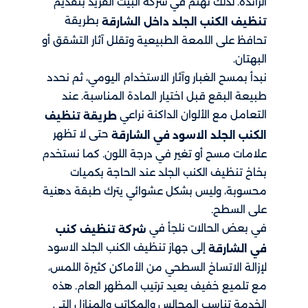
الزائدة. لذلك نهتم في شركة البيت الفريد بتقديم
بطريقة
تنظيف الكنب الجلد داخل الشارقة
تحافظ على اللمعة الطبيعية وتقلل آثار التشقق أو
البهتان.
نبدأ بمسح الغبار وآثار الاستخدام اليومي، ثم نحدد
طبيعة البقع قبل اختيار المادة المناسبة. عند
التعامل مع الألوان الداكنة نراعي
طريقة تنظيف
حتى لا تظهر
الكنب الجلد الاسود في الشارقة
علامات مسح أو تغير في درجة اللون. كما نستخدم
بخاخ تنظيف الكنب الجلد عند الحاجة بكميات
محسوبة، وليس بشكل عشوائي يترك طبقة دهنية
على السطح.
في بعض الحالات نلجأ في
شركة تنظيف كنب​
​ إلى جهاز تنظيف الكنب الجلد الاسود
في الشارقة
لإزالة الاتساخ السطحي من الأماكن كثيرة اللمس،
مع تلميع خفيف يعيد ترتيب المظهر العام. هذه
الخدمة تناسب المجالس والمكاتب والمنازل التي