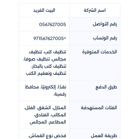
اسم الشركة
البيت الفريد
رقم التواصل
0567627005
رقم الوتساب
+
971567627005
الخدمات المتوفرة
تنظيف كنب، تنظيف
مجالس، تنظيف صوفا،
تنظيف كنب بالبخار،
تنظيف وتعقيم الكنب
طرق الدفع
نقدًا، إلكترونيًا، محافظ
رقمية.
الفئات المستهدفة
المنازل، الشقق، الفلل،
المكاتب، الفنادق،
المطاعم، المجالس
طريقة العمل
فحص نوع القماش،