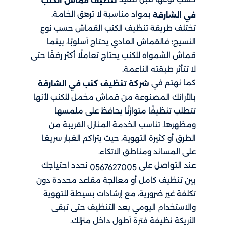
تنظيف قماش الكنب
بمواد مناسبة لا ترهق الخامة.
في الشارقة
تختلف طريقة تنظيف الكنب القماش حسب نوع
النسيج؛ فالقماش العادي يحتاج أسلوبًا، بينما
قماش الشمواه للكنب يحتاج تعاملًا أكثر رفقًا حتى
لا تتأثر طبقته الناعمة.
كما نهتم في
شركة تنظيف كنب​ في الشارقة
بالأرائك المصنوعة من قماش مخمل للكنب لأنها
تتطلب تنظيفًا متوازنًا يحافظ على ملمسها
ومظهرها. تناسب الخدمة المنازل القريبة من
الطرق أو كثيرة التهوية، حيث يتراكم الغبار سريعًا
على المساند ومناطق الاتكاء.
عند التواصل على
نحدد احتياجك
0567627005
بين تنظيف كامل أو معالجة مقاعد محددة دون
تكلفة غير ضرورية، مع إرشادات بسيطة للتهوية
والاستخدام اليومي بعد التنظيف حتى تبقى
الأريكة نظيفة فترة أطول داخل منزلك.